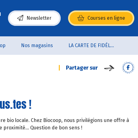
Newsletter
Courses en ligne
(s’ouvre dans une nouvelle fenêtre)
oop
Nos magasins
LA CARTE DE FIDÉLITÉ
Partager sur
ous.tes !
ture bio locale. Chez Biocoop, nous privilégions une offre à
 proximité... Question de bon sens !