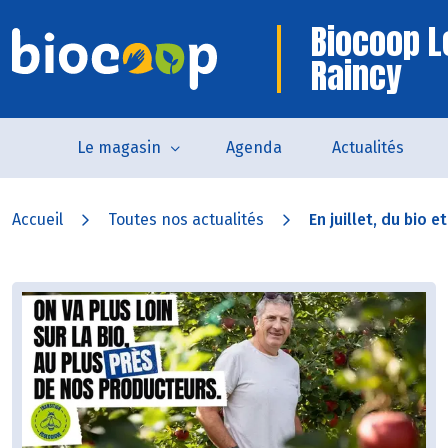
Biocoop L
Raincy
Le magasin
Agenda
Actualités
Accueil
Toutes nos actualités
En juillet, du bio et.