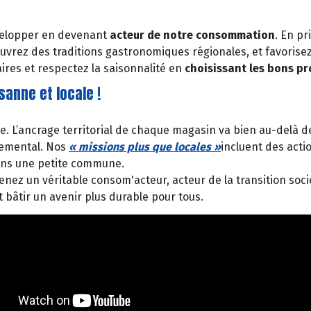
développer en devenant
acteur de notre consommation
. En pr
vrez des traditions gastronomiques régionales, et favorisez
ires et respectez la saisonnalité en
choisissant les bons p
anne et locale !
nce. L’ancrage territorial de chaque magasin va bien au-delà
nemental. Nos
« missions plus que locales »
incluent des act
ans une petite commune.
ez un véritable consom'acteur, acteur de la transition socié
 bâtir un avenir plus durable pour tous.