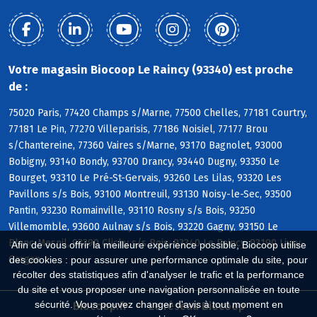
Votre magasin Biocoop Le Raincy (93340) est proche
de :
75020 Paris, 77420 Champs s/Marne, 77500 Chelles, 77181 Courtry,
77181 Le Pin, 77270 Villeparisis, 77186 Noisiel, 77177 Brou
s/Chantereine, 77360 Vaires s/Marne, 93170 Bagnolet, 93000
Bobigny, 93140 Bondy, 93700 Drancy, 93440 Dugny, 93350 Le
Bourget, 93310 Le Pré-St-Gervais, 93260 Les Lilas, 93320 Les
Pavillons s/s Bois, 93100 Montreuil, 93130 Noisy-le-Sec, 93500
Pantin, 93230 Romainville, 93110 Rosny s/s Bois, 93250
Villemomble, 93600 Aulnay s/s Bois, 93220 Gagny, 93150 Le
Blanc-Mesnil, 93390 Clichy s/s Bois, 93340 Le Raincy, 93190 Livry-
Afin de vous offrir la meilleure expérience possible, Biocoop utilise
Gargan
des cookies : pour assurer une performance optimale du site, pour
récolter des statistiques afin d'analyser le trafic et la performance
du site et vous proposer une navigation personnalisée en toute
sécurité. Vous pouvez changer d'avis à tout moment en
Biocoop.fr
Le réseau Biocoop