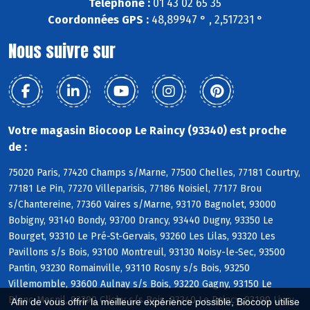
Téléphone :
01 43 02 65 35
Coordonnées GPS :
48,89947 ° , 2,517231 °
Nous suivre sur
Votre magasin Biocoop Le Raincy (93340) est proche
de :
75020 Paris, 77420 Champs s/Marne, 77500 Chelles, 77181 Courtry,
77181 Le Pin, 77270 Villeparisis, 77186 Noisiel, 77177 Brou
s/Chantereine, 77360 Vaires s/Marne, 93170 Bagnolet, 93000
Bobigny, 93140 Bondy, 93700 Drancy, 93440 Dugny, 93350 Le
Bourget, 93310 Le Pré-St-Gervais, 93260 Les Lilas, 93320 Les
Pavillons s/s Bois, 93100 Montreuil, 93130 Noisy-le-Sec, 93500
Pantin, 93230 Romainville, 93110 Rosny s/s Bois, 93250
Villemomble, 93600 Aulnay s/s Bois, 93220 Gagny, 93150 Le
Blanc-Mesnil, 93390 Clichy s/s Bois, 93340 Le Raincy, 93190 Livry-
Afin de vous offrir la meilleure expérience possible, Biocoop utilise