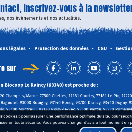
tact, inscrivez-vous à la newsletter
fres, nos événements et nos actualités.
ons légales
Protection des données
CGU
Gestio
re sur
n Biocoop Le Raincy (93340) est proche de :
420 Champs s/Marne, 77500 Chelles, 77181 Courtry, 77181 Le Pin, 77270 
Bagnolet, 93000 Bobigny, 93140 Bondy, 93700 Drancy, 93440 Dugny, 933
ois, 93100 Montreuil, 93130 Noisy-le-Sec, 93500 Pantin, 93230 Romainv
ny, 93150 Le Blanc-Mesnil, 93390 Clichy s/s Bois, 93340 Le Raincy, 931
es cookies : pour assurer une performance optimale du site, pour récolter
isée en toute sécurité. Vous pouvez changer d'avis à tout moment en 