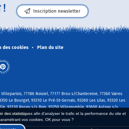
 !
Inscription newsletter
n des cookies
Plan du site
Villeparisis, 77186 Noisiel, 77177 Brou s/Chantereine, 77360 Vaires
50 Le Bourget, 93310 Le Pré-St-Gervais, 93260 Les Lilas, 93320 Les
ille, 93110 Rosny s/s Bois, 93250 Villemomble, 93600 Aulnay s/s
90 Livry-Gargan
 des statistiques afin d'analyser le trafic et la performance du site et
paramétrant vos cookies. OK pour vous ?