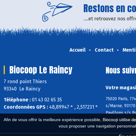
Restons en con
....et retrouvez nos of
Accueil
Contact
Menti
Biocoop Le Raincy
Nous suiv
7 rond point Thiers
Votre magasi
93340 Le Raincy
75020 Paris, 77
Téléphone :
01 43 02 65 35
s/Marne, 93170 
Coordonnées GPS :
48,89947 ° , 2,517231 °
Pavillons s/s B
Bois, 93220 Gag
Afin de vous offrir la meilleure expérience possible, Biocoop utilise d
vous proposer une navigation personnal