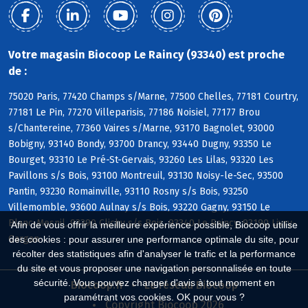
Votre magasin Biocoop Le Raincy (93340) est proche
de :
75020 Paris, 77420 Champs s/Marne, 77500 Chelles, 77181 Courtry,
77181 Le Pin, 77270 Villeparisis, 77186 Noisiel, 77177 Brou
s/Chantereine, 77360 Vaires s/Marne, 93170 Bagnolet, 93000
Bobigny, 93140 Bondy, 93700 Drancy, 93440 Dugny, 93350 Le
Bourget, 93310 Le Pré-St-Gervais, 93260 Les Lilas, 93320 Les
Pavillons s/s Bois, 93100 Montreuil, 93130 Noisy-le-Sec, 93500
Pantin, 93230 Romainville, 93110 Rosny s/s Bois, 93250
Villemomble, 93600 Aulnay s/s Bois, 93220 Gagny, 93150 Le
Blanc-Mesnil, 93390 Clichy s/s Bois, 93340 Le Raincy, 93190 Livry-
Afin de vous offrir la meilleure expérience possible, Biocoop utilise
Gargan
des cookies : pour assurer une performance optimale du site, pour
récolter des statistiques afin d'analyser le trafic et la performance
du site et vous proposer une navigation personnalisée en toute
sécurité. Vous pouvez changer d'avis à tout moment en
Biocoop.fr
Le réseau Biocoop
paramétrant vos cookies. OK pour vous ?
Copyright Biocoop 2026