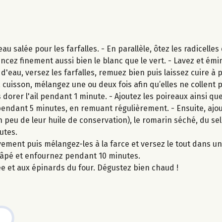
u salée pour les farfalles. - En parallèle, ôtez les radicelles
incez finement aussi bien le blanc que le vert. - Lavez et é
 d'eau, versez les farfalles, remuez bien puis laissez cuire à p
 cuisson, mélangez une ou deux fois afin qu’elles ne collent p
s dorer l'ail pendant 1 minute. - Ajoutez les poireaux ainsi qu
 pendant 5 minutes, en remuant régulièrement. - Ensuite, ajou
n peu de leur huile de conservation), le romarin séché, du sel 
utes.
èvement puis mélangez-les à la farce et versez le tout dans un
 râpé et enfournez pendant 10 minutes.
mée et aux épinards du four. Dégustez bien chaud !