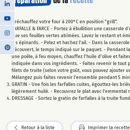
Préchauffez votre four à 200°C en position "grill".
FARFALLE & FARCE - Portez à ébullition une casserole d’ea
que ses feuilles vertes abîmées. Lavez le restant et ém
les épinards. - Pelez et hachez l'ail. - Dans la casserole
découvert, le temps indiqué sur le paquet. - Pendant la
une poêle, à feu moyen, chauffez l'huile d'olive et faite
indiquée dans vos ingrédients. - Faites revenir le tout
filets de truite (selon votre goût, vous pouvez ajouter u
Mélangez puis faites revenir l'ensemble pendant 5 min
GRATIN - Une fois les farfalles cuites, égouttez-les bri
légèrement huilé. - Recouvrez le plat avec l'emmental
DRESSAGE - Sortez le gratin de farfalles à la truite fu
Retour à la liste
Imprimer la recette