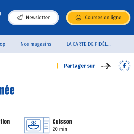
Newsletter
Courses en ligne
(s’ouvre dans une nouvelle fenêtre)
oop
Nos magasins
LA CARTE DE FIDÉLITÉ
Partager sur
umée
tion
Cuisson
20 min