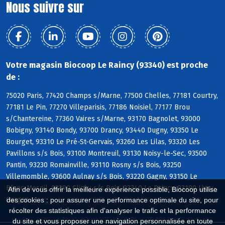
Nous suivre sur
Votre magasin Biocoop Le Raincy (93340) est proche
de :
75020 Paris, 77420 Champs s/Marne, 77500 Chelles, 77181 Courtry,
77181 Le Pin, 77270 Villeparisis, 77186 Noisiel, 77177 Brou
s/Chantereine, 77360 Vaires s/Marne, 93170 Bagnolet, 93000
Bobigny, 93140 Bondy, 93700 Drancy, 93440 Dugny, 93350 Le
Bourget, 93310 Le Pré-St-Gervais, 93260 Les Lilas, 93320 Les
Pavillons s/s Bois, 93100 Montreuil, 93130 Noisy-le-Sec, 93500
Pantin, 93230 Romainville, 93110 Rosny s/s Bois, 93250
Villemomble, 93600 Aulnay s/s Bois, 93220 Gagny, 93150 Le
Blanc-Mesnil, 93390 Clichy s/s Bois, 93340 Le Raincy, 93190 Livry-
Afin de vous offrir la meilleure expérience possible, Biocoop utilise
Gargan
des cookies : pour assurer une performance optimale du site, pour
récolter des statistiques afin d'analyser le trafic et la performance
du site et vous proposer une navigation personnalisée en toute