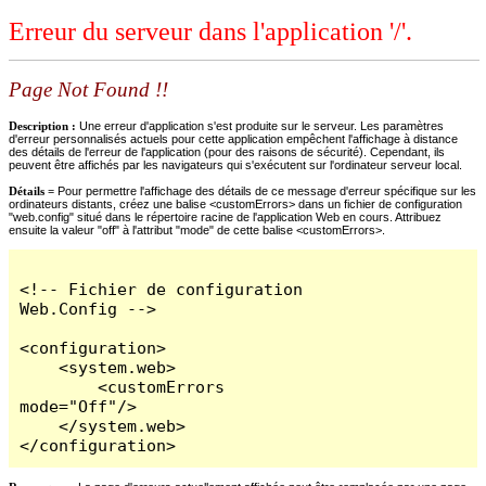
Erreur du serveur dans l'application '/'.
Page Not Found !!
Description :
Une erreur d'application s'est produite sur le serveur. Les paramètres
d'erreur personnalisés actuels pour cette application empêchent l'affichage à distance
des détails de l'erreur de l'application (pour des raisons de sécurité). Cependant, ils
peuvent être affichés par les navigateurs qui s'exécutent sur l'ordinateur serveur local.
Détails =
Pour permettre l'affichage des détails de ce message d'erreur spécifique sur les
ordinateurs distants, créez une balise <customErrors> dans un fichier de configuration
"web.config" situé dans le répertoire racine de l'application Web en cours. Attribuez
ensuite la valeur "off" à l'attribut "mode" de cette balise <customErrors>.
<!-- Fichier de configuration 
Web.Config -->

<configuration>

    <system.web>

        <customErrors 
mode="Off"/>

    </system.web>

</configuration>