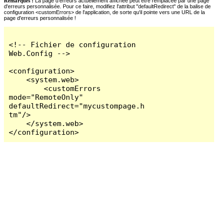
Remarques :
La page d'erreurs actuellement affichée peut être remplacée par une page
d'erreurs personnalisée. Pour ce faire, modifiez l'attribut "defaultRedirect" de la balise de
configuration <customErrors> de l'application, de sorte qu'il pointe vers une URL de la
page d'erreurs personnalisée !
<!-- Fichier de configuration 
Web.Config -->

<configuration>

    <system.web>

        <customErrors 
mode="RemoteOnly" 
defaultRedirect="mycustompage.h
tm"/>

    </system.web>

</configuration>