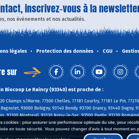
tact, inscrivez-vous à la newsletter
fres, nos événements et nos actualités.
ons légales
Protection des données
CGU
Gestio
re sur
n Biocoop Le Raincy (93340) est proche de :
420 Champs s/Marne, 77500 Chelles, 77181 Courtry, 77181 Le Pin, 77270 
Bagnolet, 93000 Bobigny, 93140 Bondy, 93700 Drancy, 93440 Dugny, 933
ois, 93100 Montreuil, 93130 Noisy-le-Sec, 93500 Pantin, 93230 Romainv
ny, 93150 Le Blanc-Mesnil, 93390 Clichy s/s Bois, 93340 Le Raincy, 931
es cookies : pour assurer une performance optimale du site, pour récolter
isée en toute sécurité. Vous pouvez changer d'avis à tout moment en 