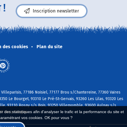
 !
Inscription newsletter
n des cookies
Plan du site
Villeparisis, 77186 Noisiel, 77177 Brou s/Chantereine, 77360 Vaires
50 Le Bourget, 93310 Le Pré-St-Gervais, 93260 Les Lilas, 93320 Les
ille, 93110 Rosny s/s Bois, 93250 Villemomble, 93600 Aulnay s/s
90 Livry-Gargan
 des statistiques afin d'analyser le trafic et la performance du site et
paramétrant vos cookies. OK pour vous ?