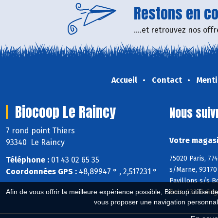
Restons en con
....et retrouvez nos of
Accueil
Contact
Menti
Biocoop Le Raincy
Nous suiv
7 rond point Thiers
Votre magasi
93340 Le Raincy
75020 Paris, 77
Téléphone :
01 43 02 65 35
s/Marne, 93170 
Coordonnées GPS :
48,89947 ° , 2,517231 °
Pavillons s/s B
Bois, 93220 Gag
Afin de vous offrir la meilleure expérience possible, Biocoop utilise d
vous proposer une navigation personnal