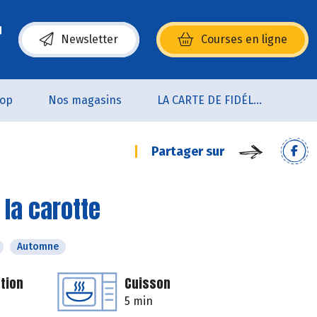
Newsletter
Courses en ligne
(s’ouvre dans une nouvelle fenêtre)
oop
Nos magasins
LA CARTE DE FIDÉLITÉ
Partager sur
 la carotte
Automne
tion
Cuisson
5 min