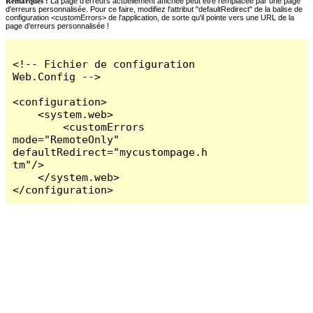
Remarques :
La page d'erreurs actuellement affichée peut être remplacée par une page
d'erreurs personnalisée. Pour ce faire, modifiez l'attribut "defaultRedirect" de la balise de
configuration <customErrors> de l'application, de sorte qu'il pointe vers une URL de la
page d'erreurs personnalisée !
<!-- Fichier de configuration 
Web.Config -->

<configuration>

    <system.web>

        <customErrors 
mode="RemoteOnly" 
defaultRedirect="mycustompage.h
tm"/>

    </system.web>

</configuration>