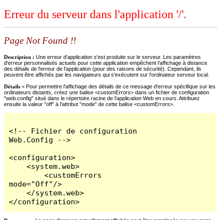
Erreur du serveur dans l'application '/'.
Page Not Found !!
Description :
Une erreur d'application s'est produite sur le serveur. Les paramètres
d'erreur personnalisés actuels pour cette application empêchent l'affichage à distance
des détails de l'erreur de l'application (pour des raisons de sécurité). Cependant, ils
peuvent être affichés par les navigateurs qui s'exécutent sur l'ordinateur serveur local.
Détails =
Pour permettre l'affichage des détails de ce message d'erreur spécifique sur les
ordinateurs distants, créez une balise <customErrors> dans un fichier de configuration
"web.config" situé dans le répertoire racine de l'application Web en cours. Attribuez
ensuite la valeur "off" à l'attribut "mode" de cette balise <customErrors>.
<!-- Fichier de configuration 
Web.Config -->

<configuration>

    <system.web>

        <customErrors 
mode="Off"/>

    </system.web>

</configuration>