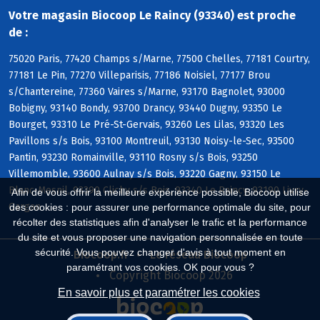
Votre magasin Biocoop Le Raincy (93340) est proche
de :
75020 Paris, 77420 Champs s/Marne, 77500 Chelles, 77181 Courtry,
77181 Le Pin, 77270 Villeparisis, 77186 Noisiel, 77177 Brou
s/Chantereine, 77360 Vaires s/Marne, 93170 Bagnolet, 93000
Bobigny, 93140 Bondy, 93700 Drancy, 93440 Dugny, 93350 Le
Bourget, 93310 Le Pré-St-Gervais, 93260 Les Lilas, 93320 Les
Pavillons s/s Bois, 93100 Montreuil, 93130 Noisy-le-Sec, 93500
Pantin, 93230 Romainville, 93110 Rosny s/s Bois, 93250
Villemomble, 93600 Aulnay s/s Bois, 93220 Gagny, 93150 Le
Blanc-Mesnil, 93390 Clichy s/s Bois, 93340 Le Raincy, 93190 Livry-
Afin de vous offrir la meilleure expérience possible, Biocoop utilise
Gargan
des cookies : pour assurer une performance optimale du site, pour
récolter des statistiques afin d'analyser le trafic et la performance
du site et vous proposer une navigation personnalisée en toute
sécurité. Vous pouvez changer d'avis à tout moment en
Biocoop.fr
Le réseau Biocoop
paramétrant vos cookies. OK pour vous ?
Copyright Biocoop 2026
En savoir plus et paramétrer les cookies