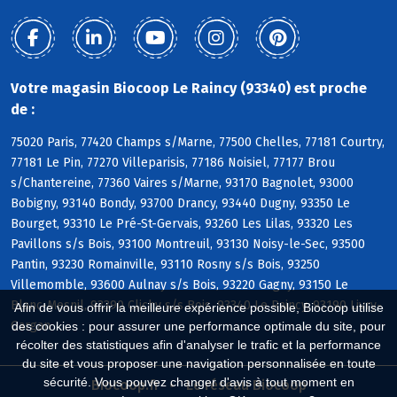
Votre magasin Biocoop Le Raincy (93340) est proche
de :
75020 Paris, 77420 Champs s/Marne, 77500 Chelles, 77181 Courtry,
77181 Le Pin, 77270 Villeparisis, 77186 Noisiel, 77177 Brou
s/Chantereine, 77360 Vaires s/Marne, 93170 Bagnolet, 93000
Bobigny, 93140 Bondy, 93700 Drancy, 93440 Dugny, 93350 Le
Bourget, 93310 Le Pré-St-Gervais, 93260 Les Lilas, 93320 Les
Pavillons s/s Bois, 93100 Montreuil, 93130 Noisy-le-Sec, 93500
Pantin, 93230 Romainville, 93110 Rosny s/s Bois, 93250
Villemomble, 93600 Aulnay s/s Bois, 93220 Gagny, 93150 Le
Blanc-Mesnil, 93390 Clichy s/s Bois, 93340 Le Raincy, 93190 Livry-
Afin de vous offrir la meilleure expérience possible, Biocoop utilise
Gargan
des cookies : pour assurer une performance optimale du site, pour
récolter des statistiques afin d'analyser le trafic et la performance
du site et vous proposer une navigation personnalisée en toute
sécurité. Vous pouvez changer d'avis à tout moment en
Biocoop.fr
Le réseau Biocoop