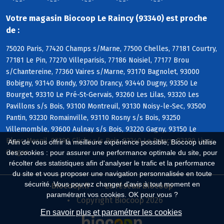
Votre magasin Biocoop Le Raincy (93340) est proche
de :
75020 Paris, 77420 Champs s/Marne, 77500 Chelles, 77181 Courtry,
77181 Le Pin, 77270 Villeparisis, 77186 Noisiel, 77177 Brou
s/Chantereine, 77360 Vaires s/Marne, 93170 Bagnolet, 93000
Bobigny, 93140 Bondy, 93700 Drancy, 93440 Dugny, 93350 Le
Bourget, 93310 Le Pré-St-Gervais, 93260 Les Lilas, 93320 Les
Pavillons s/s Bois, 93100 Montreuil, 93130 Noisy-le-Sec, 93500
Pantin, 93230 Romainville, 93110 Rosny s/s Bois, 93250
Villemomble, 93600 Aulnay s/s Bois, 93220 Gagny, 93150 Le
Blanc-Mesnil, 93390 Clichy s/s Bois, 93340 Le Raincy, 93190 Livry-
Afin de vous offrir la meilleure expérience possible, Biocoop utilise
Gargan
des cookies : pour assurer une performance optimale du site, pour
récolter des statistiques afin d'analyser le trafic et la performance
du site et vous proposer une navigation personnalisée en toute
sécurité. Vous pouvez changer d'avis à tout moment en
Biocoop.fr
Le réseau Biocoop
paramétrant vos cookies. OK pour vous ?
Copyright Biocoop 2026
En savoir plus et paramétrer les cookies