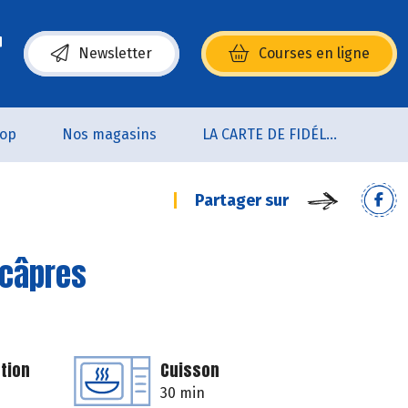
Newsletter
Courses en ligne
(s’ouvre dans une nouvelle fenêtre)
oop
Nos magasins
LA CARTE DE FIDÉLITÉ
Partager sur
 câpres
tion
Cuisson
30 min