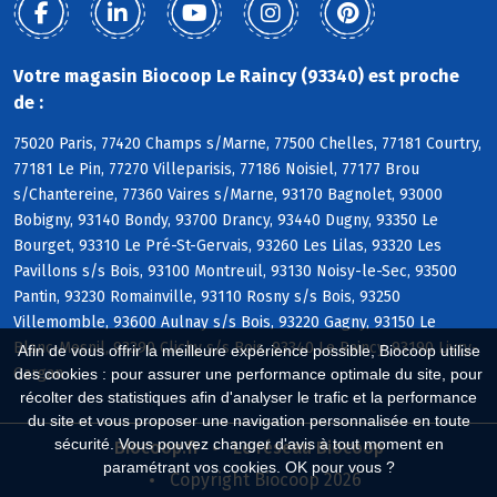
Votre magasin Biocoop Le Raincy (93340) est proche
de :
75020 Paris, 77420 Champs s/Marne, 77500 Chelles, 77181 Courtry,
77181 Le Pin, 77270 Villeparisis, 77186 Noisiel, 77177 Brou
s/Chantereine, 77360 Vaires s/Marne, 93170 Bagnolet, 93000
Bobigny, 93140 Bondy, 93700 Drancy, 93440 Dugny, 93350 Le
Bourget, 93310 Le Pré-St-Gervais, 93260 Les Lilas, 93320 Les
Pavillons s/s Bois, 93100 Montreuil, 93130 Noisy-le-Sec, 93500
Pantin, 93230 Romainville, 93110 Rosny s/s Bois, 93250
Villemomble, 93600 Aulnay s/s Bois, 93220 Gagny, 93150 Le
Blanc-Mesnil, 93390 Clichy s/s Bois, 93340 Le Raincy, 93190 Livry-
Afin de vous offrir la meilleure expérience possible, Biocoop utilise
Gargan
des cookies : pour assurer une performance optimale du site, pour
récolter des statistiques afin d'analyser le trafic et la performance
du site et vous proposer une navigation personnalisée en toute
sécurité. Vous pouvez changer d'avis à tout moment en
Biocoop.fr
Le réseau Biocoop
paramétrant vos cookies. OK pour vous ?
Copyright Biocoop 2026