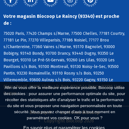
Votre magasin Biocoop Le Raincy (93340) est proche
de :
75020 Paris, 77420 Champs s/Marne, 77500 Chelles, 77181 Courtry,
77181 Le Pin, 77270 Villeparisis, 77186 Noisiel, 77177 Brou
s/Chantereine, 77360 Vaires s/Marne, 93170 Bagnolet, 93000
Bobigny, 93140 Bondy, 93700 Drancy, 93440 Dugny, 93350 Le
Bourget, 93310 Le Pré-St-Gervais, 93260 Les Lilas, 93320 Les
Pavillons s/s Bois, 93100 Montreuil, 93130 Noisy-le-Sec, 93500
Pantin, 93230 Romainville, 93110 Rosny s/s Bois, 93250
Villemomble, 93600 Aulnay s/s Bois, 93220 Gagny, 93150 Le
Blanc-Mesnil, 93390 Clichy s/s Bois, 93340 Le Raincy, 93190 Livry-
Afin de vous offrir la meilleure expérience possible, Biocoop utilise
Gargan
des cookies : pour assurer une performance optimale du site, pour
récolter des statistiques afin d'analyser le trafic et la performance
du site et vous proposer une navigation personnalisée en toute
sécurité. Vous pouvez changer d'avis à tout moment en
Biocoop.fr
Le réseau Biocoop
paramétrant vos cookies. OK pour vous ?
Copyright Biocoop 2026
En savoir plus et paramétrer les cookies