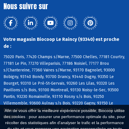
Nous suivre sur
Votre magasin Biocoop Le Raincy (93340) est proche
de :
75020 Paris, 77420 Champs s/Marne, 77500 Chelles, 77181 Courtry,
77181 Le Pin, 77270 Villeparisis, 77186 Noisiel, 77177 Brou
s/Chantereine, 77360 Vaires s/Marne, 93170 Bagnolet, 93000
Bobigny, 93140 Bondy, 93700 Drancy, 93440 Dugny, 93350 Le
Bourget, 93310 Le Pré-St-Gervais, 93260 Les Lilas, 93320 Les
Pavillons s/s Bois, 93100 Montreuil, 93130 Noisy-le-Sec, 93500
Pantin, 93230 Romainville, 93110 Rosny s/s Bois, 93250
Villemomble, 93600 Aulnay s/s Bois, 93220 Gagny, 93150 Le
Blanc-Mesnil, 93390 Clichy s/s Bois, 93340 Le Raincy, 93190 Livry-
Afin de vous offrir la meilleure expérience possible, Biocoop utilise
Gargan
des cookies : pour assurer une performance optimale du site, pour
récolter des statistiques afin d'analyser le trafic et la performance
du site et vous proposer une navigation personnalisée en toute