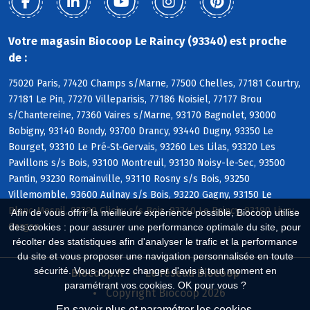
Votre magasin Biocoop Le Raincy (93340) est proche
de :
75020 Paris, 77420 Champs s/Marne, 77500 Chelles, 77181 Courtry,
77181 Le Pin, 77270 Villeparisis, 77186 Noisiel, 77177 Brou
s/Chantereine, 77360 Vaires s/Marne, 93170 Bagnolet, 93000
Bobigny, 93140 Bondy, 93700 Drancy, 93440 Dugny, 93350 Le
Bourget, 93310 Le Pré-St-Gervais, 93260 Les Lilas, 93320 Les
Pavillons s/s Bois, 93100 Montreuil, 93130 Noisy-le-Sec, 93500
Pantin, 93230 Romainville, 93110 Rosny s/s Bois, 93250
Villemomble, 93600 Aulnay s/s Bois, 93220 Gagny, 93150 Le
Blanc-Mesnil, 93390 Clichy s/s Bois, 93340 Le Raincy, 93190 Livry-
Afin de vous offrir la meilleure expérience possible, Biocoop utilise
Gargan
des cookies : pour assurer une performance optimale du site, pour
récolter des statistiques afin d'analyser le trafic et la performance
du site et vous proposer une navigation personnalisée en toute
sécurité. Vous pouvez changer d'avis à tout moment en
Biocoop.fr
Le réseau Biocoop
paramétrant vos cookies. OK pour vous ?
Copyright Biocoop 2026
En savoir plus et paramétrer les cookies