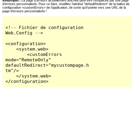
Remarques :
La page d'erreurs actuellement affichée peut être remplacée par une page
d'erreurs personnalisée. Pour ce faire, modifiez l'attribut "defaultRedirect" de la balise de
configuration <customErrors> de l'application, de sorte qu'il pointe vers une URL de la
page d'erreurs personnalisée !
<!-- Fichier de configuration 
Web.Config -->

<configuration>

    <system.web>

        <customErrors 
mode="RemoteOnly" 
defaultRedirect="mycustompage.h
tm"/>

    </system.web>

</configuration>