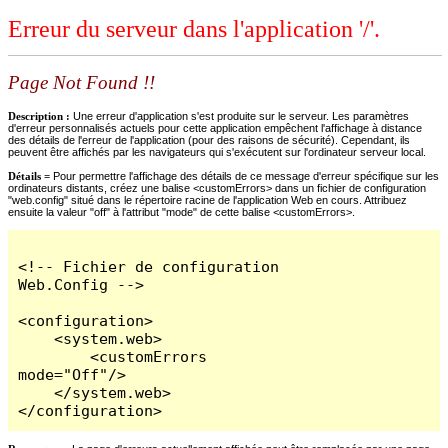
Erreur du serveur dans l'application '/'.
Page Not Found !!
Description :
Une erreur d'application s'est produite sur le serveur. Les paramètres
d'erreur personnalisés actuels pour cette application empêchent l'affichage à distance
des détails de l'erreur de l'application (pour des raisons de sécurité). Cependant, ils
peuvent être affichés par les navigateurs qui s'exécutent sur l'ordinateur serveur local.
Détails =
Pour permettre l'affichage des détails de ce message d'erreur spécifique sur les
ordinateurs distants, créez une balise <customErrors> dans un fichier de configuration
"web.config" situé dans le répertoire racine de l'application Web en cours. Attribuez
ensuite la valeur "off" à l'attribut "mode" de cette balise <customErrors>.
<!-- Fichier de configuration 
Web.Config -->

<configuration>

    <system.web>

        <customErrors 
mode="Off"/>

    </system.web>

</configuration>