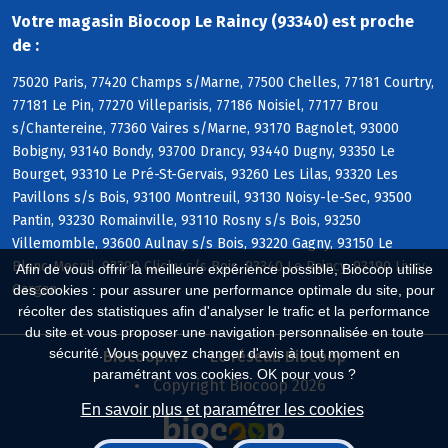
Votre magasin Biocoop Le Raincy (93340) est proche
de :
75020 Paris, 77420 Champs s/Marne, 77500 Chelles, 77181 Courtry,
77181 Le Pin, 77270 Villeparisis, 77186 Noisiel, 77177 Brou
s/Chantereine, 77360 Vaires s/Marne, 93170 Bagnolet, 93000
Bobigny, 93140 Bondy, 93700 Drancy, 93440 Dugny, 93350 Le
Bourget, 93310 Le Pré-St-Gervais, 93260 Les Lilas, 93320 Les
Pavillons s/s Bois, 93100 Montreuil, 93130 Noisy-le-Sec, 93500
Pantin, 93230 Romainville, 93110 Rosny s/s Bois, 93250
Villemomble, 93600 Aulnay s/s Bois, 93220 Gagny, 93150 Le
Blanc-Mesnil, 93390 Clichy s/s Bois, 93340 Le Raincy, 93190 Livry-
Afin de vous offrir la meilleure expérience possible, Biocoop utilise
Gargan
des cookies : pour assurer une performance optimale du site, pour
récolter des statistiques afin d'analyser le trafic et la performance
du site et vous proposer une navigation personnalisée en toute
sécurité. Vous pouvez changer d'avis à tout moment en
Biocoop.fr
Le réseau Biocoop
paramétrant vos cookies. OK pour vous ?
Copyright Biocoop 2026
En savoir plus et paramétrer les cookies