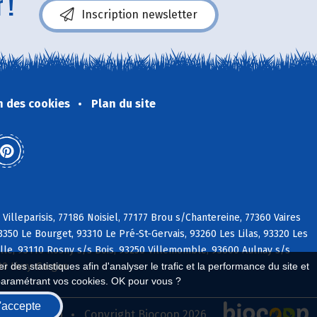
 !
Inscription newsletter
n des cookies
Plan du site
Villeparisis, 77186 Noisiel, 77177 Brou s/Chantereine, 77360 Vaires
50 Le Bourget, 93310 Le Pré-St-Gervais, 93260 Les Lilas, 93320 Les
ille, 93110 Rosny s/s Bois, 93250 Villemomble, 93600 Aulnay s/s
90 Livry-Gargan
 des statistiques afin d'analyser le trafic et la performance du site et
paramétrant vos cookies. OK pour vous ?
'accepte
seau Biocoop
Copyright Biocoop 2026