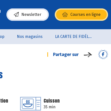
Newsletter
Courses en ligne
(s’ouvre dans une nouvelle fenêtre)
oop
Nos magasins
LA CARTE DE FIDÉLITÉ
Partager sur
s
tion
Cuisson
35 min