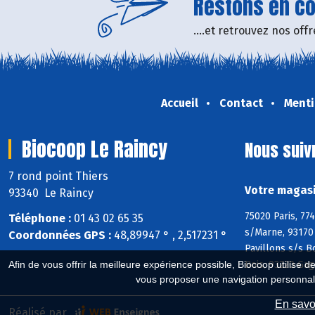
Restons en con
....et retrouvez nos of
Accueil
Contact
Menti
Biocoop Le Raincy
Nous suiv
7 rond point Thiers
Votre magasi
93340 Le Raincy
75020 Paris, 77
Téléphone :
01 43 02 65 35
s/Marne, 93170 
Coordonnées GPS :
48,89947 ° , 2,517231 °
Pavillons s/s B
Bois, 93220 Gag
Afin de vous offrir la meilleure expérience possible, Biocoop utilise d
vous proposer une navigation personnal
En savoi
Réalisé par