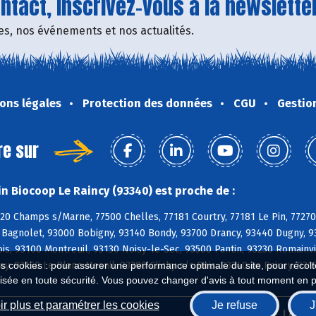
tact, inscrivez-vous à la newsletter
fres, nos événements et nos actualités.
ons légales
Protection des données
CGU
Gestio
re sur
n Biocoop Le Raincy (93340) est proche de :
420 Champs s/Marne, 77500 Chelles, 77181 Courtry, 77181 Le Pin, 77270 
Bagnolet, 93000 Bobigny, 93140 Bondy, 93700 Drancy, 93440 Dugny, 933
ois, 93100 Montreuil, 93130 Noisy-le-Sec, 93500 Pantin, 93230 Romainv
ny, 93150 Le Blanc-Mesnil, 93390 Clichy s/s Bois, 93340 Le Raincy, 931
es cookies : pour assurer une performance optimale du site, pour récolter
isée en toute sécurité. Vous pouvez changer d'avis à tout moment en 
r plus et paramétrer les cookies
Je refuse
J
Biocoop.fr
Le ré