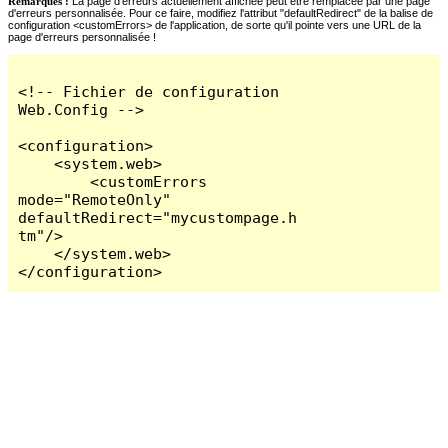
Remarques :
La page d'erreurs actuellement affichée peut être remplacée par une page
d'erreurs personnalisée. Pour ce faire, modifiez l'attribut "defaultRedirect" de la balise de
configuration <customErrors> de l'application, de sorte qu'il pointe vers une URL de la
page d'erreurs personnalisée !
<!-- Fichier de configuration 
Web.Config -->

<configuration>

    <system.web>

        <customErrors 
mode="RemoteOnly" 
defaultRedirect="mycustompage.h
tm"/>

    </system.web>

</configuration>