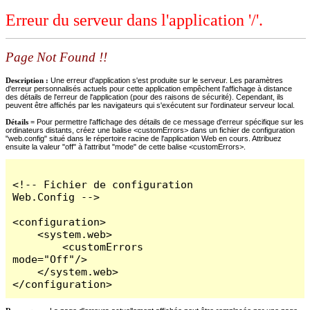
Erreur du serveur dans l'application '/'.
Page Not Found !!
Description :
Une erreur d'application s'est produite sur le serveur. Les paramètres
d'erreur personnalisés actuels pour cette application empêchent l'affichage à distance
des détails de l'erreur de l'application (pour des raisons de sécurité). Cependant, ils
peuvent être affichés par les navigateurs qui s'exécutent sur l'ordinateur serveur local.
Détails =
Pour permettre l'affichage des détails de ce message d'erreur spécifique sur les
ordinateurs distants, créez une balise <customErrors> dans un fichier de configuration
"web.config" situé dans le répertoire racine de l'application Web en cours. Attribuez
ensuite la valeur "off" à l'attribut "mode" de cette balise <customErrors>.
<!-- Fichier de configuration 
Web.Config -->

<configuration>

    <system.web>

        <customErrors 
mode="Off"/>

    </system.web>

</configuration>