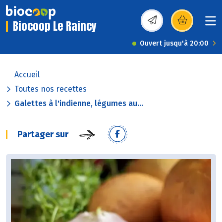
Biocoop Le Raincy
(s’ouvre dans une nou
Ouvert jusqu'à 20:00
Accueil
Toutes nos recettes
Galettes à l'indienne, légumes au...
Partager sur