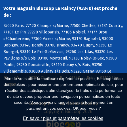
Votre magasin Biocoop Le Raincy (93340) est proche
de :
75020 Paris, 77420 Champs s/Marne, 77500 Chelles, 77181 Courtry,
77181 Le Pin, 77270 Villeparisis, 77186 Noisiel, 77177 Brou
s/Chantereine, 77360 Vaires s/Marne, 93170 Bagnolet, 93000
Bobigny, 93140 Bondy, 93700 Drancy, 93440 Dugny, 93350 Le
Bourget, 93310 Le Pré-St-Gervais, 93260 Les Lilas, 93320 Les
Pavillons s/s Bois, 93100 Montreuil, 93130 Noisy-le-Sec, 93500
Pantin, 93230 Romainville, 93110 Rosny s/s Bois, 93250
Villemomble, 93600 Aulnay s/s Bois, 93220 Gagny, 93150 Le
Blanc-Mesnil, 93390 Clichy s/s Bois, 93340 Le Raincy, 93190 Livry-
Afin de vous offrir la meilleure expérience possible, Biocoop utilise
Gargan
des cookies : pour assurer une performance optimale du site, pour
récolter des statistiques afin d'analyser le trafic et la performance
du site et vous proposer une navigation personnalisée en toute
sécurité. Vous pouvez changer d'avis à tout moment en
Biocoop.fr
Le réseau Biocoop
paramétrant vos cookies. OK pour vous ?
Copyright Biocoop 2026
En savoir plus et paramétrer les cookies