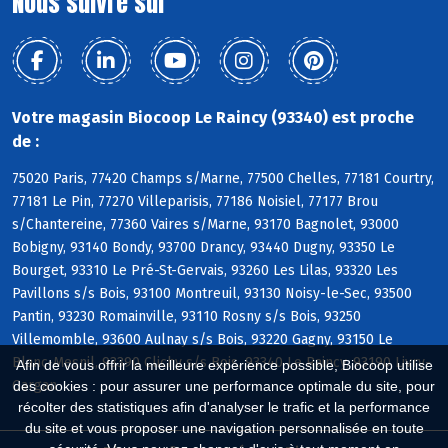
Nous suivre sur
Votre magasin Biocoop Le Raincy (93340) est proche
de :
75020 Paris, 77420 Champs s/Marne, 77500 Chelles, 77181 Courtry,
77181 Le Pin, 77270 Villeparisis, 77186 Noisiel, 77177 Brou
s/Chantereine, 77360 Vaires s/Marne, 93170 Bagnolet, 93000
Bobigny, 93140 Bondy, 93700 Drancy, 93440 Dugny, 93350 Le
Bourget, 93310 Le Pré-St-Gervais, 93260 Les Lilas, 93320 Les
Pavillons s/s Bois, 93100 Montreuil, 93130 Noisy-le-Sec, 93500
Pantin, 93230 Romainville, 93110 Rosny s/s Bois, 93250
Villemomble, 93600 Aulnay s/s Bois, 93220 Gagny, 93150 Le
Blanc-Mesnil, 93390 Clichy s/s Bois, 93340 Le Raincy, 93190 Livry-
Afin de vous offrir la meilleure expérience possible, Biocoop utilise
Gargan
des cookies : pour assurer une performance optimale du site, pour
récolter des statistiques afin d'analyser le trafic et la performance
du site et vous proposer une navigation personnalisée en toute