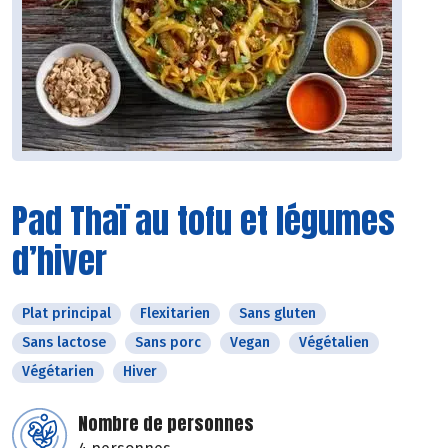
Pad Thaï au tofu et légumes
d’hiver
Plat principal
Flexitarien
Sans gluten
Sans lactose
Sans porc
Vegan
Végétalien
Végétarien
Hiver
Nombre de personnes