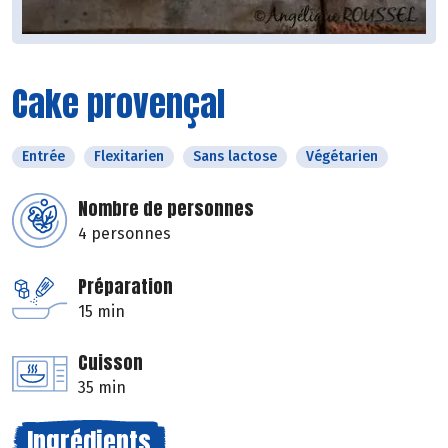
Cake provençal
Entrée
Flexitarien
Sans lactose
Végétarien
Nombre de personnes
4 personnes
Préparation
15 min
Cuisson
35 min
Ingrédients