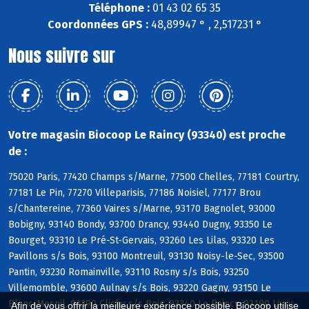
Téléphone :
01 43 02 65 35
Coordonnées GPS :
48,89947 ° , 2,517231 °
Nous suivre sur
Votre magasin Biocoop Le Raincy (93340) est proche
de :
75020 Paris, 77420 Champs s/Marne, 77500 Chelles, 77181 Courtry,
77181 Le Pin, 77270 Villeparisis, 77186 Noisiel, 77177 Brou
s/Chantereine, 77360 Vaires s/Marne, 93170 Bagnolet, 93000
Bobigny, 93140 Bondy, 93700 Drancy, 93440 Dugny, 93350 Le
Bourget, 93310 Le Pré-St-Gervais, 93260 Les Lilas, 93320 Les
Pavillons s/s Bois, 93100 Montreuil, 93130 Noisy-le-Sec, 93500
Pantin, 93230 Romainville, 93110 Rosny s/s Bois, 93250
Villemomble, 93600 Aulnay s/s Bois, 93220 Gagny, 93150 Le
Blanc-Mesnil, 93390 Clichy s/s Bois, 93340 Le Raincy, 93190 Livry-
Afin de vous offrir la meilleure expérience possible, Biocoop utilise