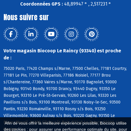
Coordonnées GPS :
48,89947 ° , 2,517231 °
Nous suivre sur
Votre magasin Biocoop Le Raincy (93340) est proche
de :
75020 Paris, 77420 Champs s/Marne, 77500 Chelles, 77181 Courtry,
77181 Le Pin, 77270 Villeparisis, 77186 Noisiel, 77177 Brou
s/Chantereine, 77360 Vaires s/Marne, 93170 Bagnolet, 93000
Bobigny, 93140 Bondy, 93700 Drancy, 93440 Dugny, 93350 Le
Bourget, 93310 Le Pré-St-Gervais, 93260 Les Lilas, 93320 Les
Pavillons s/s Bois, 93100 Montreuil, 93130 Noisy-le-Sec, 93500
Pantin, 93230 Romainville, 93110 Rosny s/s Bois, 93250
Villemomble, 93600 Aulnay s/s Bois, 93220 Gagny, 93150 Le
Blanc-Mesnil, 93390 Clichy s/s Bois, 93340 Le Raincy, 93190 Livry-
Afin de vous offrir la meilleure expérience possible, Biocoop utilise
Gargan
des cookies : pour assurer une performance optimale du site, pour