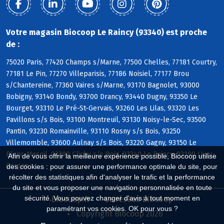
Votre magasin Biocoop Le Raincy (93340) est proche
de :
75020 Paris, 77420 Champs s/Marne, 77500 Chelles, 77181 Courtry,
77181 Le Pin, 77270 Villeparisis, 77186 Noisiel, 77177 Brou
s/Chantereine, 77360 Vaires s/Marne, 93170 Bagnolet, 93000
Bobigny, 93140 Bondy, 93700 Drancy, 93440 Dugny, 93350 Le
Bourget, 93310 Le Pré-St-Gervais, 93260 Les Lilas, 93320 Les
Pavillons s/s Bois, 93100 Montreuil, 93130 Noisy-le-Sec, 93500
Pantin, 93230 Romainville, 93110 Rosny s/s Bois, 93250
Villemomble, 93600 Aulnay s/s Bois, 93220 Gagny, 93150 Le
Blanc-Mesnil, 93390 Clichy s/s Bois, 93340 Le Raincy, 93190 Livry-
Afin de vous offrir la meilleure expérience possible, Biocoop utilise
Gargan
des cookies : pour assurer une performance optimale du site, pour
récolter des statistiques afin d'analyser le trafic et la performance
du site et vous proposer une navigation personnalisée en toute
sécurité. Vous pouvez changer d'avis à tout moment en
Biocoop.fr
Le réseau Biocoop
paramétrant vos cookies. OK pour vous ?
Copyright Biocoop 2026