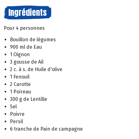
Ingrédients
Pour 4 personnes
Bouillon de légumes
900 ml de Eau
1 Oignon
3 gousse de Ail
2 c. à s. de Huile d'olive
1 Fenouil
2 Carotte
1 Poireau
300 g de Lentille
Sel
Poivre
Persil
6 tranche de Pain de campagne