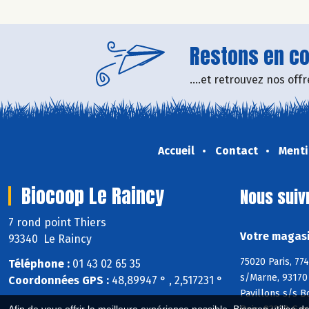
Restons en con
....et retrouvez nos of
Accueil
Contact
Menti
Biocoop Le Raincy
Nous suiv
7 rond point Thiers
Votre magasi
93340 Le Raincy
75020 Paris, 77
Téléphone :
01 43 02 65 35
s/Marne, 93170 
Coordonnées GPS :
48,89947 ° , 2,517231 °
Pavillons s/s B