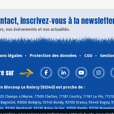
tact, inscrivez-vous à la newsletter
fres, nos événements et nos actualités.
ons légales
Protection des données
CGU
Gestio
re sur
n Biocoop Le Raincy (93340) est proche de :
420 Champs s/Marne, 77500 Chelles, 77181 Courtry, 77181 Le Pin, 77270 
Bagnolet, 93000 Bobigny, 93140 Bondy, 93700 Drancy, 93440 Dugny, 933
ois, 93100 Montreuil, 93130 Noisy-le-Sec, 93500 Pantin, 93230 Romainv