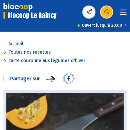
Biocoop Le Raincy
(s’ouvre dans une nou
Ouvert jusqu'à 20:00
Accueil
Toutes nos recettes
Tarte couronne aux légumes d'hiver
Partager sur