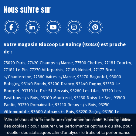
Nous suivre sur
Votre magasin Biocoop Le Raincy (93340) est proche
de :
75020 Paris, 77420 Champs s/Marne, 77500 Chelles, 77181 Courtry,
77181 Le Pin, 77270 Villeparisis, 77186 Noisiel, 77177 Brou
s/Chantereine, 77360 Vaires s/Marne, 93170 Bagnolet, 93000
Bobigny, 93140 Bondy, 93700 Drancy, 93440 Dugny, 93350 Le
Bourget, 93310 Le Pré-St-Gervais, 93260 Les Lilas, 93320 Les
Pavillons s/s Bois, 93100 Montreuil, 93130 Noisy-le-Sec, 93500
Pantin, 93230 Romainville, 93110 Rosny s/s Bois, 93250
Villemomble, 93600 Aulnay s/s Bois, 93220 Gagny, 93150 Le
Blanc-Mesnil, 93390 Clichy s/s Bois, 93340 Le Raincy, 93190 Livry-
Afin de vous offrir la meilleure expérience possible, Biocoop utilise
Gargan
des cookies : pour assurer une performance optimale du site, pour
récolter des statistiques afin d'analyser le trafic et la performance