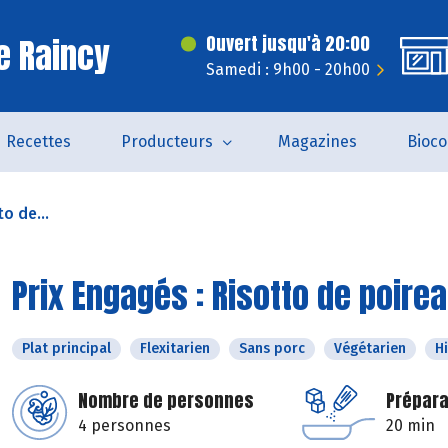
e Raincy
Ouvert jusqu'à 20:00
Samedi : 9h00 - 20h00
Recettes
Producteurs
Magazines
Bioc
o de...
Prix Engagés : Risotto de poire
Plat principal
Flexitarien
Sans porc
Végétarien
H
Nombre de personnes
Prépara
4 personnes
20 min