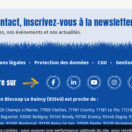
tact, inscrivez-vous à la newsletter
fres, nos événements et nos actualités.
ons légales
Protection des données
CGU
Gestio
re sur
n Biocoop Le Raincy (93340) est proche de :
420 Champs s/Marne, 77500 Chelles, 77181 Courtry, 77181 Le Pin, 77270 
Bagnolet, 93000 Bobigny, 93140 Bondy, 93700 Drancy, 93440 Dugny, 933
ois, 93100 Montreuil, 93130 Noisy-le-Sec, 93500 Pantin, 93230 Romainv
ny, 93150 Le Blanc-Mesnil, 93390 Clichy s/s Bois, 93340 Le Raincy, 931
es cookies : pour assurer une performance optimale du site, pour récolter