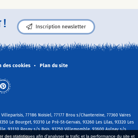
 !
Inscription newsletter
n des cookies
Plan du site
Villeparisis, 77186 Noisiel, 77177 Brou s/Chantereine, 77360 Vaires
50 Le Bourget, 93310 Le Pré-St-Gervais, 93260 Les Lilas, 93320 Les
ille, 93110 Rosny s/s Bois, 93250 Villemomble, 93600 Aulnay s/s
90 Livry-Gargan
 des statistiques afin d'analyser le trafic et la performance du site et