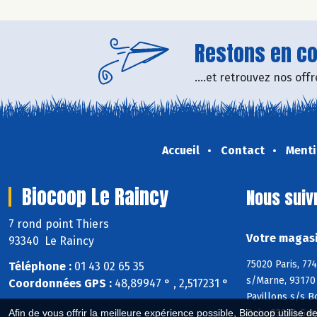
Restons en con
....et retrouvez nos of
Accueil
Contact
Menti
Biocoop Le Raincy
Nous suiv
7 rond point Thiers
Votre magasi
93340 Le Raincy
75020 Paris, 77
Téléphone :
01 43 02 65 35
s/Marne, 93170 
Coordonnées GPS :
48,89947 ° , 2,517231 °
Pavillons s/s B
Bois, 93220 Gag
Afin de vous offrir la meilleure expérience possible, Biocoop utilise d